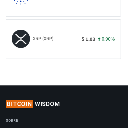
XRP (XRP)
0.90%
1.03
$
BITCOIN
WISDOM
SOBRE