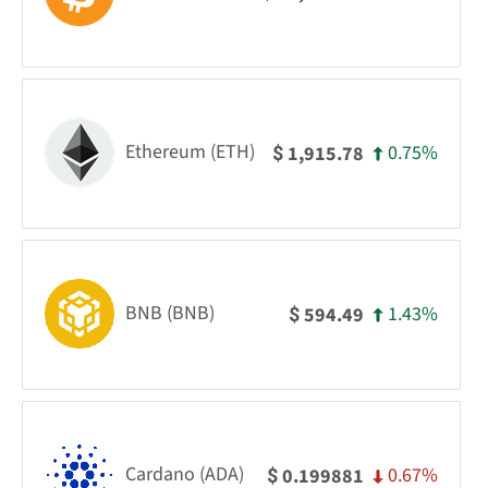
Ethereum (ETH)
0.75%
1,915.78
$
BNB (BNB)
1.43%
594.49
$
Cardano (ADA)
0.67%
0.199881
$