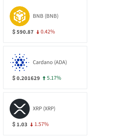
BNB (BNB)
0.42%
590.87
$
Cardano (ADA)
5.17%
0.201629
$
XRP (XRP)
1.57%
1.03
$