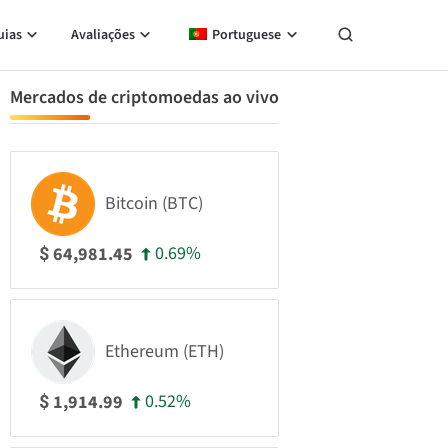
uias
Avaliações
Portuguese
Mercados de criptomoedas ao vivo
Bitcoin (BTC)
0.69%
64,981.45
$
Ethereum (ETH)
0.52%
1,914.99
$