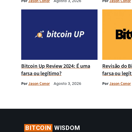
Por
Jason Conor
Por
Jason Conor
Agosto 3, 2026
Bitcoin Up Review 2024: É uma
Revisão do B
farsa ou legítimo?
farsa ou legí
Por
Jason Conor
Por
Jason Conor
Agosto 3, 2026
BITCOIN
WISDOM