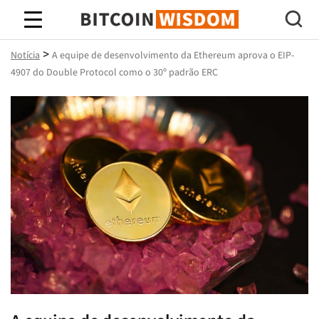
Sabedoria do Bitcoin
>
Notícia
A equipe de desenvolvimento da Ethereum aprova o EIP-
4907 do Double Protocol como o 30º padrão ERC