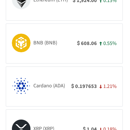
0.13%
1,924.00
$
BNB (BNB)
0.55%
608.06
$
Cardano (ADA)
1.21%
0.197653
$
XRP (XRP)
0.18%
1.04
$