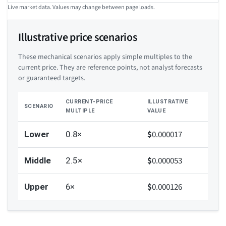
Live market data. Values may change between page loads.
Illustrative price scenarios
These mechanical scenarios apply simple multiples to the
current price. They are reference points, not analyst forecasts
or guaranteed targets.
CURRENT-PRICE
ILLUSTRATIVE
SCENARIO
MULTIPLE
VALUE
$
0.000017
Lower
0.8×
$
0.000053
Middle
2.5×
$
0.000126
Upper
6×