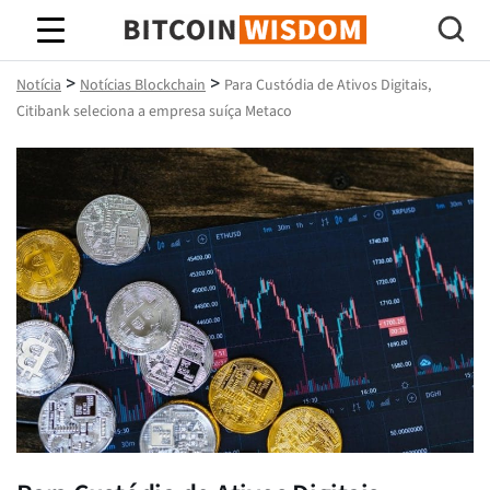
Sabedoria do Bitcoin
>
>
Notícia
Notícias Blockchain
Para Custódia de Ativos Digitais,
Citibank seleciona a empresa suíça Metaco