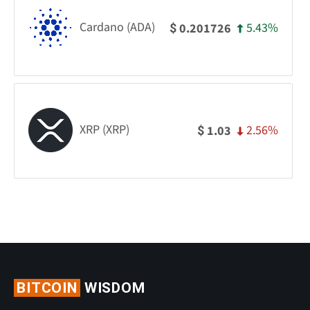
Cardano (ADA)
5.43%
0.201726
$
XRP (XRP)
2.56%
1.03
$
BITCOIN
WISDOM