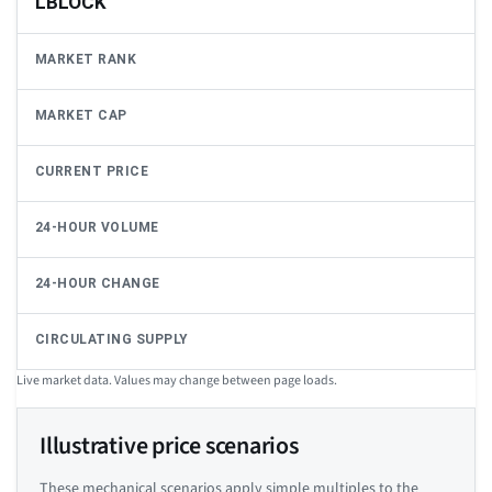
LBLOCK
MARKET RANK
MARKET CAP
CURRENT PRICE
24-HOUR VOLUME
24-HOUR CHANGE
CIRCULATING SUPPLY
Live market data. Values may change between page loads.
Illustrative price scenarios
These mechanical scenarios apply simple multiples to the