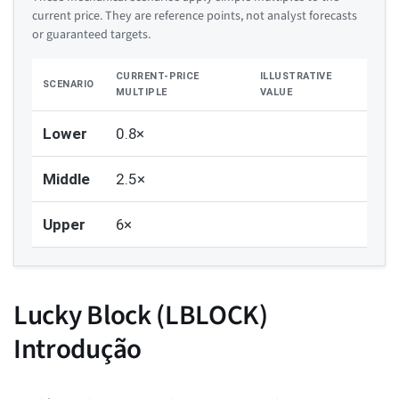
current price. They are reference points, not analyst forecasts
or guaranteed targets.
CURRENT-PRICE
ILLUSTRATIVE
SCENARIO
MULTIPLE
VALUE
Lower
0.8×
Middle
2.5×
Upper
6×
Lucky Block (LBLOCK)
Introdução