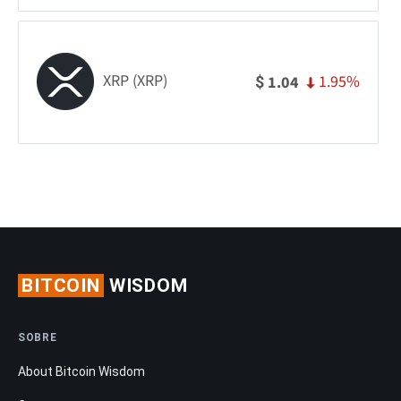
XRP (XRP)
1.95%
1.04
$
BITCOIN
WISDOM
SOBRE
About Bitcoin Wisdom