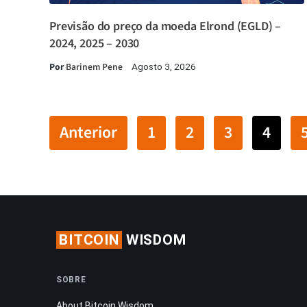
Previsão do preço da moeda Elrond (EGLD) –
2024, 2025 – 2030
Por
Barinem Pene
Agosto 3, 2026
Anterior
1
2
3
4
BITCOIN
WISDOM
SOBRE
About Bitcoin Wisdom