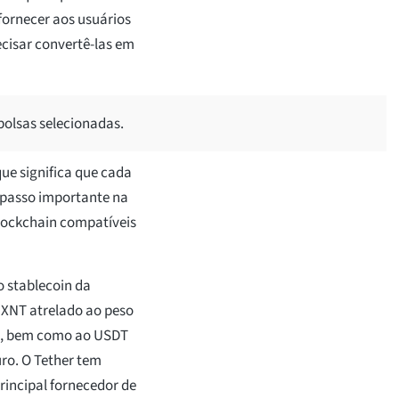
fornecer aos usuários
ecisar convertê-las em
bolsas selecionadas.
que significa que cada
 passo importante na
lockchain compatíveis
o stablecoin da
MXNT atrelado ao peso
re, bem como ao USDT
ro. O Tether tem
rincipal fornecedor de