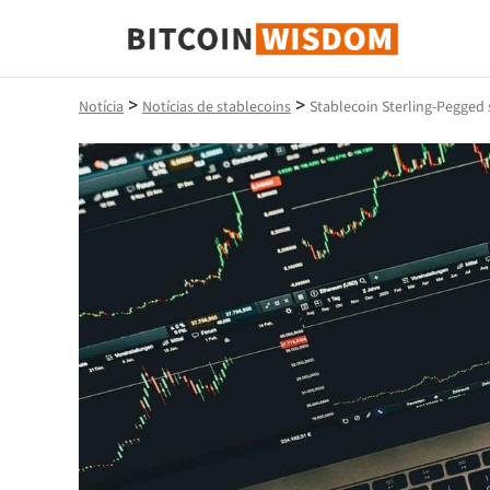
Sabedoria do Bitcoin
>
>
Notícia
Notícias de stablecoins
Stablecoin Sterling-Pegged 