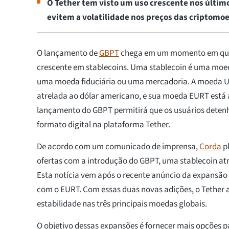
O Tether tem visto um uso crescente nos últim
evitem a volatilidade nos preços das criptomo
O lançamento de
GBPT
chega em um momento em que
crescente em stablecoins. Uma stablecoin é uma moed
uma moeda fiduciária ou uma mercadoria. A moeda U
atrelada ao dólar americano, e sua moeda EURT está 
lançamento do GBPT permitirá que os usuários detenh
formato digital na plataforma Tether.
De acordo com um comunicado de imprensa,
Corda
pl
ofertas com a introdução do GBPT, uma stablecoin atre
Esta notícia vem após o recente anúncio da expansão 
com o EURT. Com essas duas novas adições, o Tether 
estabilidade nas três principais moedas globais.
O objetivo dessas expansões é fornecer mais opções