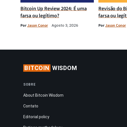
Bitcoin Up Review 2024: É uma
Revisão do B
farsa ou legítimo?
farsa ou legí
Por
Jason Conor
Por
Jason Conor
Agosto 3, 2026
BITCOIN
WISDOM
SOBRE
About Bitcoin Wisdom
Contato
Editorial policy