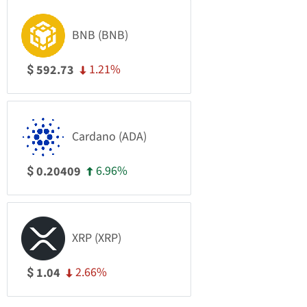
BNB (BNB)
1.21%
592.73
$
Cardano (ADA)
6.96%
0.20409
$
XRP (XRP)
2.66%
1.04
$