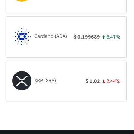
Cardano (ADA)
6.47%
0.199689
$
XRP (XRP)
2.44%
1.02
$