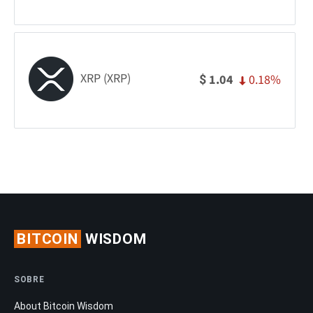
XRP (XRP)
0.18%
1.04
$
BITCOIN
WISDOM
SOBRE
About Bitcoin Wisdom