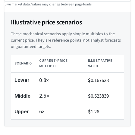
Live market data. Values may change between page loads.
Illustrative price scenarios
These mechanical scenarios apply simple multiples to the
current price. They are reference points, not analyst forecasts
or guaranteed targets.
CURRENT-PRICE
ILLUSTRATIVE
SCENARIO
MULTIPLE
VALUE
$
0.167628
Lower
0.8×
$
0.523839
Middle
2.5×
$
1.26
Upper
6×