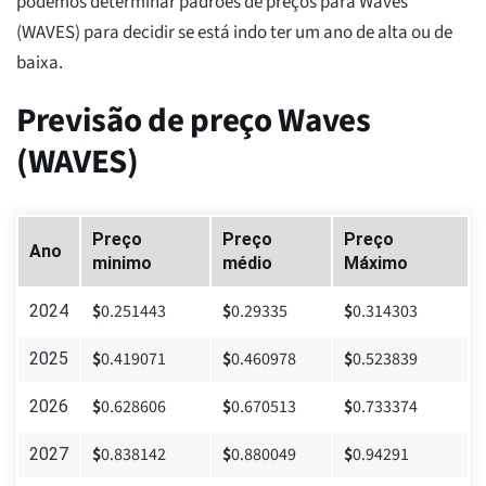
podemos determinar padrões de preços para Waves
(WAVES) para decidir se está indo ter um ano de alta ou de
baixa.
Previsão de preço Waves
(WAVES)
Preço
Preço
Preço
Ano
minimo
médio
Máximo
$
0.251443
$
0.29335
$
0.314303
2024
$
0.419071
$
0.460978
$
0.523839
2025
$
0.628606
$
0.670513
$
0.733374
2026
$
0.838142
$
0.880049
$
0.94291
2027