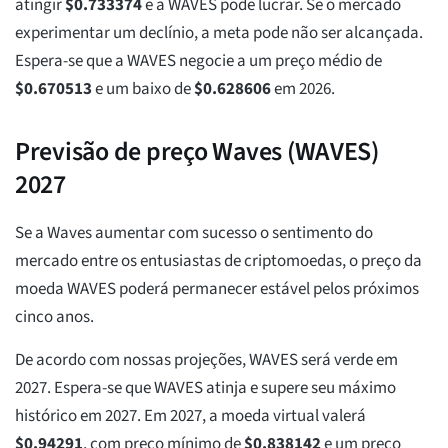
atingir
$
0.733374
e a WAVES pode lucrar. Se o mercado
experimentar um declínio, a meta pode não ser alcançada.
Espera-se que a WAVES negocie a um preço médio de
$
0.670513
e um baixo de
$
0.628606
em 2026.
Previsão de preço Waves (WAVES)
2027
Se a Waves aumentar com sucesso o sentimento do
mercado entre os entusiastas de criptomoedas, o preço da
moeda WAVES poderá permanecer estável pelos próximos
cinco anos.
De acordo com nossas projeções, WAVES será verde em
2027. Espera-se que WAVES atinja e supere seu máximo
histórico em 2027. Em 2027, a moeda virtual valerá
$
0.94291
, com preço mínimo de
$
0.838142
e um preço