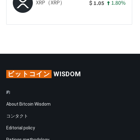
XRP（XRP）
1.80%
1.05
$
ビットコイン
WISDOM
約
About Bitcoin Wisdom
コンタクト
Editorial policy
Ratings methodology