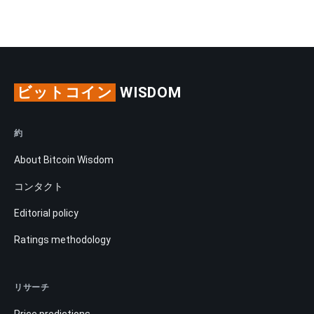
ビットコイン
WISDOM
約
About Bitcoin Wisdom
コンタクト
Editorial policy
Ratings methodology
リサーチ
Price predictions