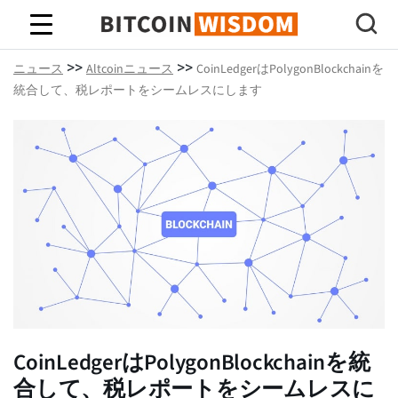
ビットコインの知恵
>>
>>
ニュース
Altcoinニュース
CoinLedgerはPolygonBlockchainを
統合して、税レポートをシームレスにします
CoinLedgerはPolygonBlockchainを統
合して、税レポートをシームレスに