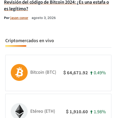
Revisión del código de Bitcoin 2024: ¿Es una estafa o
es legítimo?
Por
jason conor
agosto 3, 2026
Criptomercados en vivo
Bitcoin (BTC)
0.49%
64,671.92
$
Etéreo (ETH)
1.98%
1,910.60
$