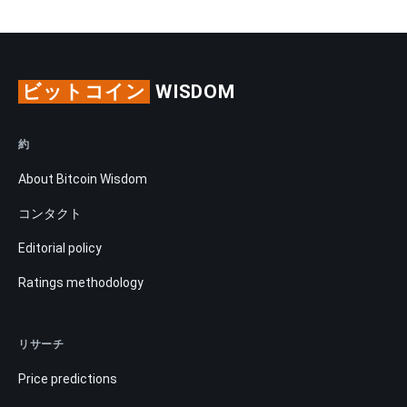
ビットコイン
WISDOM
約
About Bitcoin Wisdom
コンタクト
Editorial policy
Ratings methodology
リサーチ
Price predictions