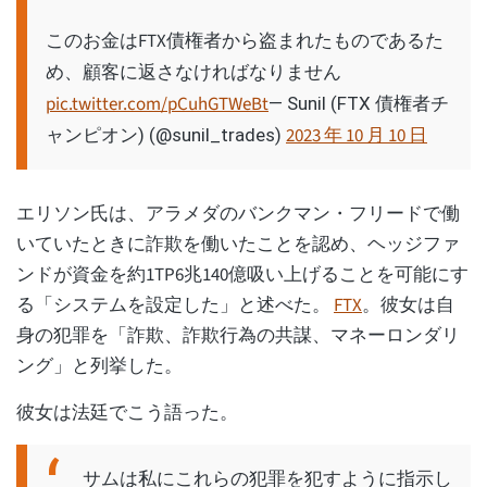
このお金はFTX債権者から盗まれたものであるた
め、顧客に返さなければなりません
pic.twitter.com/pCuhGTWeBt
— Sunil (FTX 債権者チ
2023 年 10 月 10 日
ャンピオン) (@sunil_trades)
エリソン氏は、アラメダのバンクマン・フリードで働
いていたときに詐欺を働いたことを認め、ヘッジファ
ンドが資金を約1TP6兆140億吸い上げることを可能にす
る「システムを設定した」と述べた。
FTX
。彼女は自
身の犯罪を「詐欺、詐欺行為の共謀、マネーロンダリ
ング」と列挙した。
彼女は法廷でこう語った。
サムは私にこれらの犯罪を犯すように指示し