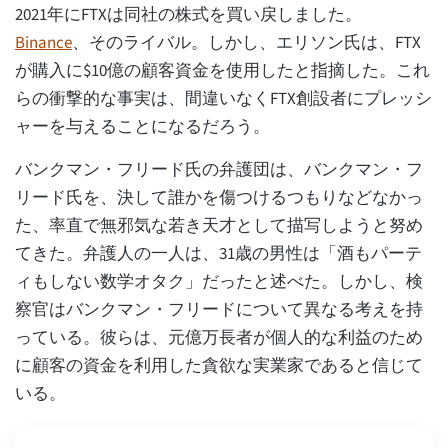
2021年にFTXは同社の株式を買い戻しました。
Binance
、そのライバル。しかし、エリソン氏は、FTX
が購入に$10億の顧客資金を使用したと指摘した。これ
らの衝撃的な事実は、間違いなくFTX創設者にプレッシ
ャーを与えることになるだろう。
バンクマン・フリード氏の弁護団は、バンクマン・フ
リード氏を、決して誰かを傷つけるつもりなどなかっ
た、率直で無邪気な若き天才として描写しようと努め
てきた。弁護人の一人は、31歳の男性は「酒もパーテ
ィもしない数学オタク」だったと述べた。しかし、検
察官はバンクマン・フリードについて異なる考えを持
っている。彼らは、元億万長者が個人的な利益のため
に顧客の資金を利用した貪欲な実業家であると信じて
いる。