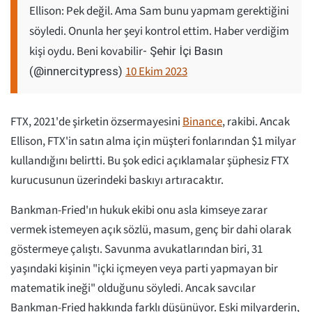
Ellison: Pek değil. Ama Sam bunu yapmam gerektiğini
söyledi. Onunla her şeyi kontrol ettim. Haber verdiğim
kişi oydu. Beni kovabilir
- Şehir İçi Basın
10 Ekim 2023
(@innercitypress)
FTX, 2021'de şirketin özsermayesini
Binance
, rakibi. Ancak
Ellison, FTX'in satın alma için müşteri fonlarından $1 milyar
kullandığını belirtti. Bu şok edici açıklamalar şüphesiz FTX
kurucusunun üzerindeki baskıyı artıracaktır.
Bankman-Fried'ın hukuk ekibi onu asla kimseye zarar
vermek istemeyen açık sözlü, masum, genç bir dahi olarak
göstermeye çalıştı. Savunma avukatlarından biri, 31
yaşındaki kişinin "içki içmeyen veya parti yapmayan bir
matematik ineği" olduğunu söyledi. Ancak savcılar
Bankman-Fried hakkında farklı düşünüyor. Eski milyarderin,