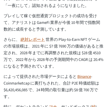
「一夜にして」認知されるようになりました。
プレイして稼ぐ仮想通貨プロジェクトの成功を受け
て、アナリストは GameFi 業界が今後 10 年間で指数関
数的に成長すると予測しています。
さらに、
絶対レポート
世界の Play-to-Earn NFT ゲーム
の市場規模は、2021 年に $7 億 7690 万の価値があると推
定され、2028 年までに再調整された規模は $28 億 4510
万で、2022 年から 2028 年の予測期間中の CAGR は 20.4%
になると予測されています。
によって提供された市場データによると
Binance
-
Coinmarketcap に裏打ちされた、合計 P2E 時価総額は
$6,420,456,085 で、24 時間の取引量は約 $8 億 700 万で
す。