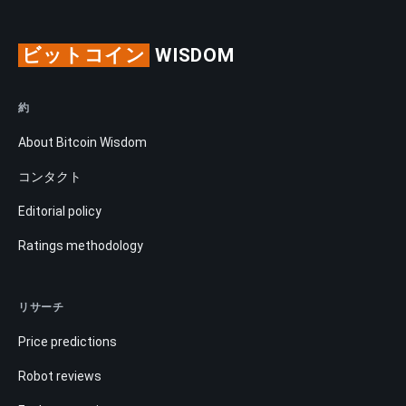
ビットコイン
WISDOM
約
About Bitcoin Wisdom
コンタクト
Editorial policy
Ratings methodology
リサーチ
Price predictions
Robot reviews