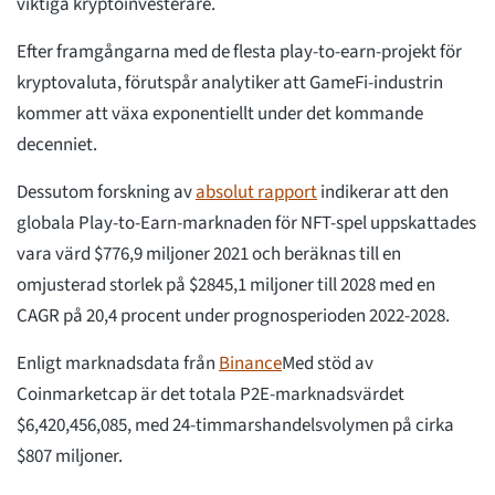
viktiga kryptoinvesterare.
Efter framgångarna med de flesta play-to-earn-projekt för
kryptovaluta, förutspår analytiker att GameFi-industrin
kommer att växa exponentiellt under det kommande
decenniet.
Dessutom forskning av
absolut rapport
indikerar att den
globala Play-to-Earn-marknaden för NFT-spel uppskattades
vara värd $776,9 miljoner 2021 och beräknas till en
omjusterad storlek på $2845,1 miljoner till 2028 med en
CAGR på 20,4 procent under prognosperioden 2022-2028.
Enligt marknadsdata från
Binance
Med stöd av
Coinmarketcap är det totala P2E-marknadsvärdet
$6,420,456,085, med 24-timmarshandelsvolymen på cirka
$807 miljoner.