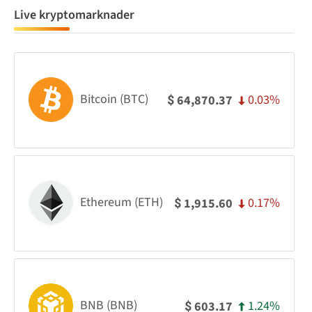
Live kryptomarknader
Bitcoin (BTC)
0.03%
64,870.37
$
Ethereum (ETH)
0.17%
1,915.60
$
BNB (BNB)
1.24%
603.17
$