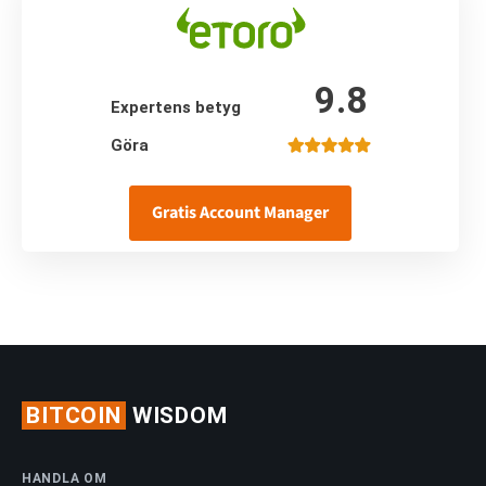
9.8
Expertens betyg
Göra
Gratis Account Manager
BITCOIN
WISDOM
HANDLA OM