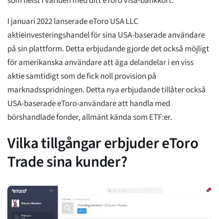
som helst i världen med ditt eToro Visa-bankkort.
I januari 2022 lanserade eToro USA LLC
aktieinvesteringshandel för sina USA-baserade användare
på sin plattform. Detta erbjudande gjorde det också möjligt
för amerikanska användare att äga delandelar i en viss
aktie samtidigt som de fick noll provision på
marknadsspridningen. Detta nya erbjudande tillåter också
USA-baserade eToro-användare att handla med
börshandlade fonder, allmänt kända som ETF:er.
Vilka tillgångar erbjuder eToro
Trade sina kunder?