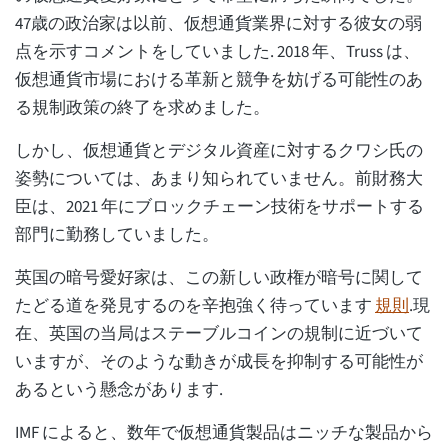
47歳の政治家は以前、仮想通貨業界に対する彼女の弱
点を示すコメントをしていました. 2018 年、Truss は、
仮想通貨市場における革新と競争を妨げる可能性のあ
る規制政策の終了を求めました。
しかし、仮想通貨とデジタル資産に対するクワシ氏の
姿勢については、あまり知られていません。前財務大
臣は、2021 年にブロックチェーン技術をサポートする
部門に勤務していました。
英国の暗号愛好家は、この新しい政権が暗号に関して
たどる道を発見するのを辛抱強く待っています
規則
.現
在、英国の当局はステーブルコインの規制に近づいて
いますが、そのような動きが成長を抑制する可能性が
あるという懸念があります.
IMF によると、数年で仮想通貨製品はニッチな製品から