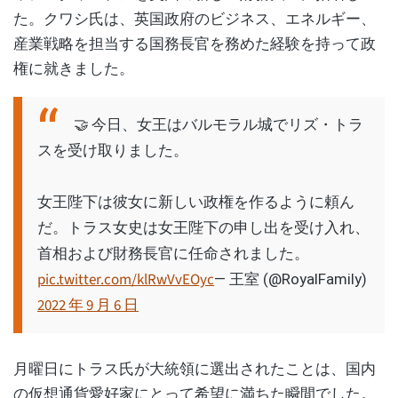
た。クワシ氏は、英国政府のビジネス、エネルギー、
産業戦略を担当する国務長官を務めた経験を持って政
権に就きました。
🤝 今日、女王はバルモラル城でリズ・トラ
スを受け取りました。
女王陛下は彼女に新しい政権を作るように頼ん
だ。トラス女史は女王陛下の申し出を受け入れ、
首相および財務長官に任命されました。
pic.twitter.com/klRwVvEOyc
— 王室 (@RoyalFamily)
2022 年 9 月 6 日
月曜日にトラス氏が大統領に選出されたことは、国内
の仮想通貨愛好家にとって希望に満ちた瞬間でした。