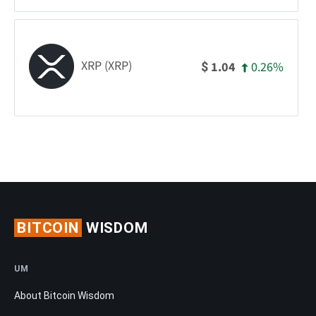
XRP (XRP)
0.26%
1.04
$
BITCOIN
WISDOM
UM
About Bitcoin Wisdom