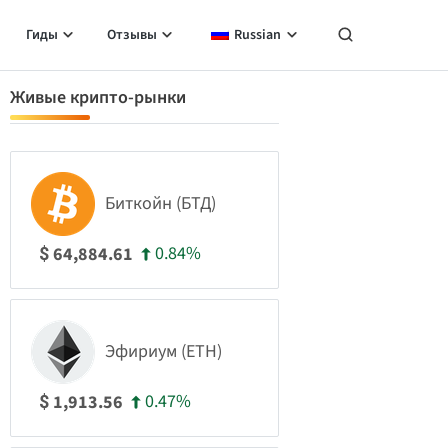
Гиды
Отзывы
Russian
Живые крипто-рынки
Биткойн (БТД)
0.84%
64,884.61
$
Эфириум (ETH)
0.47%
1,913.56
$