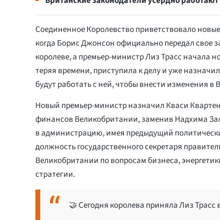
Британские законодатели усердно работают
Соединенное Королевство приветствовало новые 
когда Борис Джонсон официально передал свое з
королеве, а премьер-министр Лиз Трасс начала но
теряя времени, приступила к делу и уже назначи
будут работать с ней, чтобы внести изменения в
Новый премьер-министр назначил Кваси Кварте
финансов Великобритании, заменив Надхима Зах
в администрацию, имея предыдущий политически
должность государственного секретаря правител
Великобритании по вопросам бизнеса, энергети
стратегии.
🤝 Сегодня королева приняла Лиз Трасс 