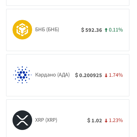
БНБ (БНБ)
0.11%
592.36
$
Кардано (АДА)
1.74%
0.200925
$
XRP (XRP)
1.23%
1.02
$