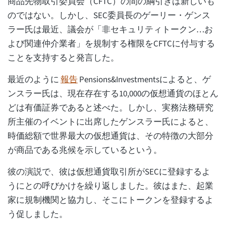
商品先物取引委員会（CFTC）の間の綱引きは新しいも
のではない。しかし、SEC委員長のゲーリー・ゲンス
ラー氏は最近、議会が「非セキュリティトークン…お
よび関連仲介業者」を規制する権限をCFTCに付与する
ことを支持すると発言した。
最近のように
報告
Pensions&Investmentsによると、ゲ
ンスラー氏は、現在存在する10,000の仮想通貨のほとん
どは有価証券であると述べた。しかし、実務法務研究
所主催のイベントに出席したゲンスラー氏によると、
時価総額で世界最大の仮想通貨は、その特徴の大部分
が商品である兆候を示しているという。
彼の演説で、彼は仮想通貨取引所がSECに登録するよ
うにとの呼びかけを繰り返しました。彼はまた、起業
家に規制機関と協力し、そこにトークンを登録するよ
う促しました。