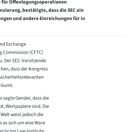
in für Offenlegungsoperationen
zierung, bestätigte, dass die SEC ein
gungen und andere Einreichungen für in
 and Exchange
ng Commission (CFTC)
u. Der SEC-Vorsitzende
chen, dass der Kongress
sicherheitsrelevanten
nräumt.
sagte Gensler, dass die
t, Wertpapiere sind. Die
Welt weist jedoch die
s es sich um eine Ware
acticing Law Institute