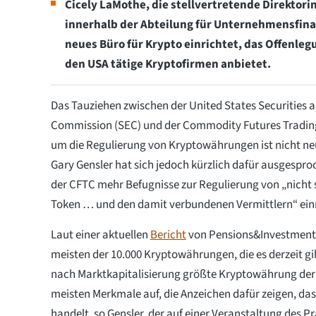
Cicely LaMothe, die stellvertretende Direktor
innerhalb der Abteilung für Unternehmensfinan
neues Büro für Krypto einrichtet, das Offenle
den USA tätige Kryptofirmen anbietet.
Das Tauziehen zwischen der United States Securities
Commission (SEC) und der Commodity Futures Tradi
um die Regulierung von Kryptowährungen ist nicht ne
Gary Gensler hat sich jedoch kürzlich dafür ausgespro
der CFTC mehr Befugnisse zur Regulierung von „nicht 
Token … und den damit verbundenen Vermittlern“ ei
Laut einer aktuellen
Bericht
von Pensions&Investments 
meisten der 10.000 Kryptowährungen, die es derzeit gib
nach Marktkapitalisierung größte Kryptowährung der 
meisten Merkmale auf, die Anzeichen dafür zeigen, das
handelt, so Gensler, der auf einer Veranstaltung des Pr