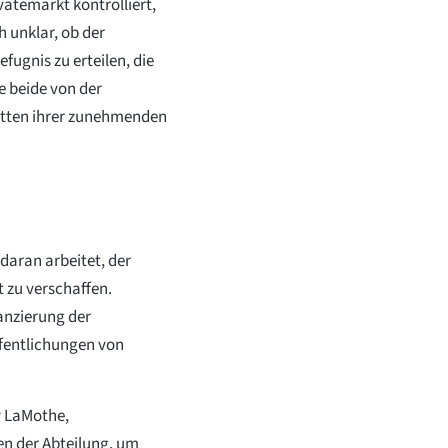
ivatemarkt kontrolliert,
h unklar, ob der
fugnis zu erteilen, die
e beide von der
itten ihrer zunehmenden
 daran arbeitet, der
 zu verschaffen.
anzierung der
ffentlichungen von
y LaMothe,
en der Abteilung, um