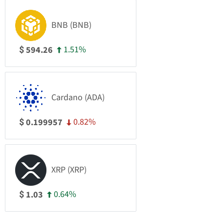
BNB (BNB)
1.51%
594.26
$
Cardano (ADA)
0.82%
0.199957
$
XRP (XRP)
0.64%
1.03
$