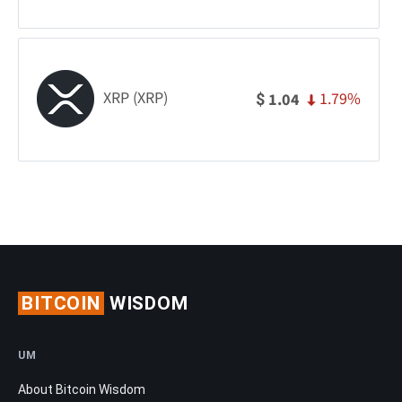
XRP (XRP)
1.79%
1.04
$
BITCOIN
WISDOM
UM
About Bitcoin Wisdom