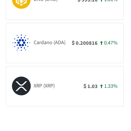
Cardano (ADA)
0.47%
0.200816
$
XRP (XRP)
1.33%
1.03
$