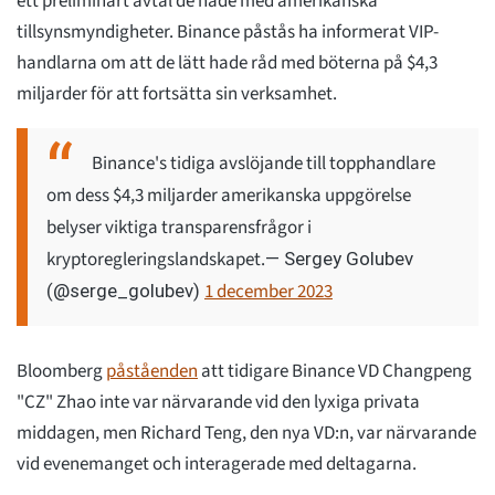
ett preliminärt avtal de hade med amerikanska
tillsynsmyndigheter. Binance påstås ha informerat VIP-
handlarna om att de lätt hade råd med böterna på $4,3
miljarder för att fortsätta sin verksamhet.
Binance's tidiga avslöjande till topphandlare
om dess $4,3 miljarder amerikanska uppgörelse
belyser viktiga transparensfrågor i
kryptoregleringslandskapet.
— Sergey Golubev
1 december 2023
(@serge_golubev)
Bloomberg
påståenden
att tidigare Binance VD Changpeng
"CZ" Zhao inte var närvarande vid den lyxiga privata
middagen, men Richard Teng, den nya VD:n, var närvarande
vid evenemanget och interagerade med deltagarna.