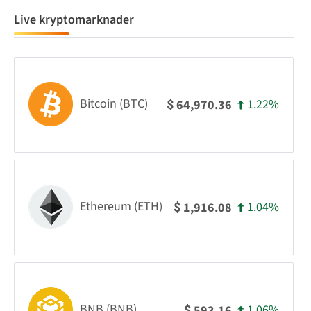
Live kryptomarknader
Bitcoin (BTC)
1.22%
64,970.36
$
Ethereum (ETH)
1.04%
1,916.08
$
BNB (BNB)
1.06%
593.16
$