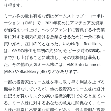
り得ます。
ミーム株の最も有名な例はゲームストップ・コーポレ
ーション（GME）で、2021年初めにアマチュア投資家
が価格をつり上げ、ヘッジファンドに苦戦する小売業
者に対する弱気の賭けを放棄させるために一斉に株を
買い始め、注目の的となった。いわゆる「Redditors」
は、GMEの株価を年初の約$20からピーク時の$350以上
まで押し上げることに成功し、その後株価は暴落し
た。その他の人気ミーム株には、AMC Entertainment
(AMC) や BlackBerry (BB) などがあります。
一部の投資家はミーム株を手っ取り早く利益を上げる
機会と見なしているが、他の投資家はミーム株は避け
たほうが良いリスクの高い投機的取引であると見てい
る。ミーム株に対するあなたの意見に関係なく、ミー
ム株は非常に不安定な可能性があり、最も賢明な投資