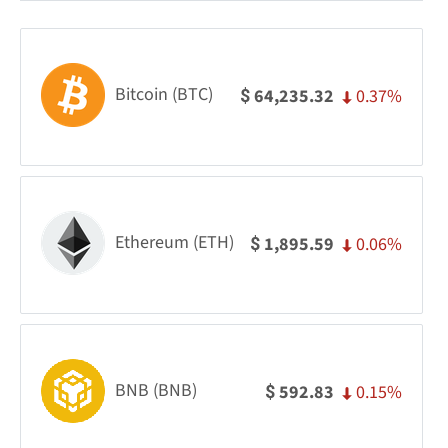
Bitcoin (BTC)
0.37%
64,235.32
$
Ethereum (ETH)
0.06%
1,895.59
$
BNB (BNB)
0.15%
592.83
$