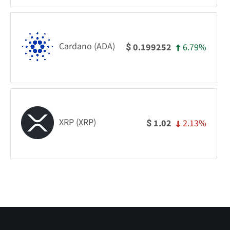
Cardano (ADA)
6.79%
0.199252
$
XRP (XRP)
2.13%
1.02
$