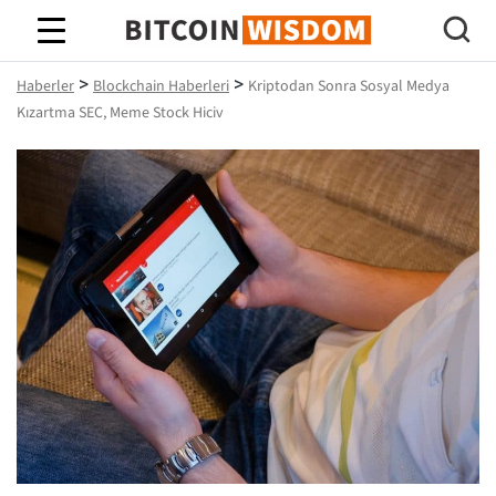
Bitcoin Bilgeliği
>
>
Haberler
Blockchain Haberleri
Kriptodan Sonra Sosyal Medya
Kızartma SEC, Meme Stock Hiciv