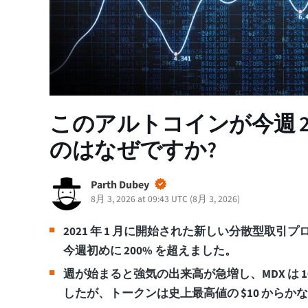
このアルトコインが今週 2
のはなぜですか?
Parth Dubey
8月 3, 2026 at 09:43 UTC
(
8月 3, 2026
)
2021 年 1 月に開始された新しい分散型取引プロトコル
今週初めに 200% を超えました。
週が始まると強気の出来高が急増し、MDX は 10 月
したが、トークンは史上最高値の $10 からか