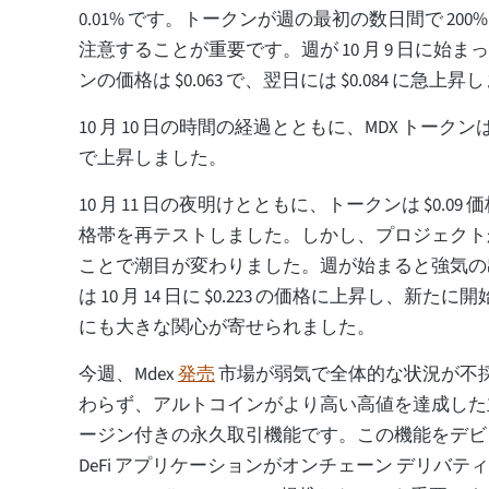
0.01% です。トークンが週の最初の数日間で 20
注意することが重要です。週が 10 月 9 日に始
ンの価格は $0.063 で、翌日には $0.084 に急上
10 月 10 日の時間の経過とともに、MDX トークンは
で上昇しました。
10 月 11 日の夜明けとともに、トークンは $0.09 価
格帯を再テストしました。しかし、プロジェクト
ことで潮目が変わりました。週が始まると強気の
は 10 月 14 日に $0.223 の価格に上昇し、新
にも大きな関心が寄せられました。
今週、Mdex
発売
市場が弱気で全体的な状況が不
わらず、アルトコインがより高い高値を達成した主
ージン付きの永久取引機能です。この機能をデビ
DeFi アプリケーションがオンチェーン デリバ