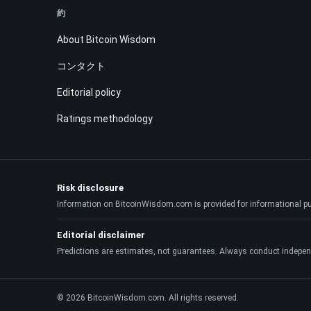
約
About Bitcoin Wisdom
コンタクト
Editorial policy
Ratings methodology
Risk disclosure
Information on BitcoinWisdom.com is provided for informational purpo
Editorial disclaimer
Predictions are estimates, not guarantees. Always conduct indepen
© 2026 BitcoinWisdom.com. All rights reserved.