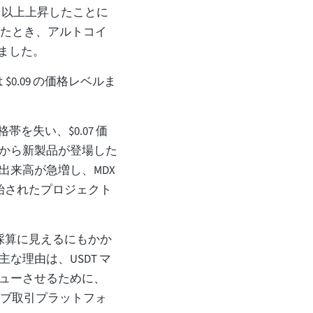
0% 以上上昇したことに
まったとき、アルトコイ
昇しました。
 $0.09 の価格レベルま
格帯を失い、$0.07 価
から新製品が登場した
出来高が急増し、MDX
たに開始されたプロジェクト
採算に見えるにもかか
な理由は、USDT マ
ューさせるために、
ティブ取引プラットフォ