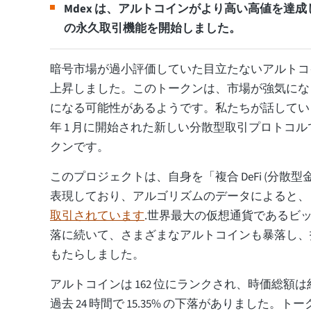
Mdex は、アルトコインがより高い高値を達成
の永久取引機能を開始しました。
暗号市場が過小評価していた目立たないアルトコ
上昇しました。このトークンは、市場が強気にな
になる可能性があるようです。私たちが話している
年 1 月に開始された新しい分散型取引プロトコルである 
クンです。
このプロジェクトは、自身を「複合 DeFi (分散型
表現しており、アルゴリズムのデータによると
取引されています
.世界最大の仮想通貨であるビッ
落に続いて、さまざまなアルトコインも暴落し、
もたらしました。
アルトコインは 162 位にランクされ、時価総額は約 $121
過去 24 時間で 15.35% の下落がありました。