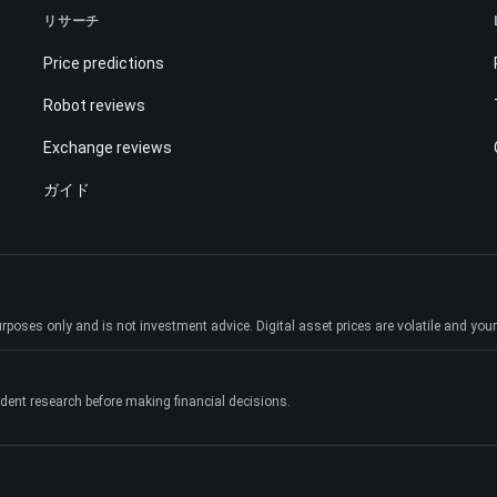
リサーチ
Price predictions
Robot reviews
Exchange reviews
ガイド
ses only and is not investment advice. Digital asset prices are volatile and your e
dent research before making financial decisions.