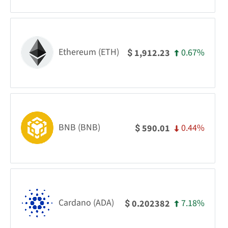
Ethereum (ETH)
0.67%
1,912.23
$
BNB (BNB)
0.44%
590.01
$
Cardano (ADA)
7.18%
0.202382
$