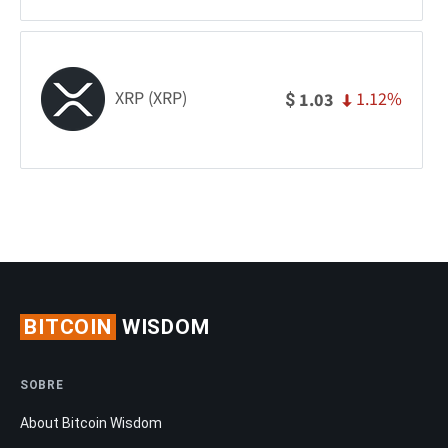
XRP (XRP)
1.12%
1.03
$
BITCOIN
WISDOM
SOBRE
About Bitcoin Wisdom