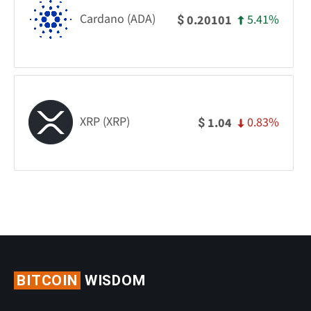
Cardano (ADA)
5.41%
0.20101
$
XRP (XRP)
0.83%
1.04
$
BITCOIN
WISDOM