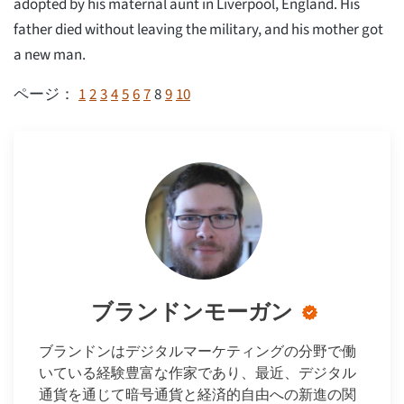
adopted by his maternal aunt in Liverpool, England. His
father died without leaving the military, and his mother got
a new man.
1
2
3
4
5
6
7
8
9
10
ページ：
ブランドンモーガン
ブランドンはデジタルマーケティングの分野で働
いている経験豊富な作家であり、最近、デジタル
通貨を通じて暗号通貨と経済的自由への新進の関