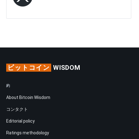
ビットコイン
WISDOM
約
About Bitcoin Wisdom
コンタクト
Editorial policy
Ratings methodology