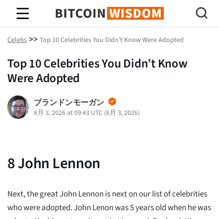
ビットコインの知恵
>>
Celebs
Top 10 Celebrities You Didn’t Know Were Adopted
Top 10 Celebrities You Didn’t Know
Were Adopted
ブランドンモーガン
8月 3, 2026 at 09:43 UTC
(
8月 3, 2026
)
8
John Lennon
Next, the great John Lennon is next on our list of celebrities
who were adopted. John Lenon was 5 years old when he was