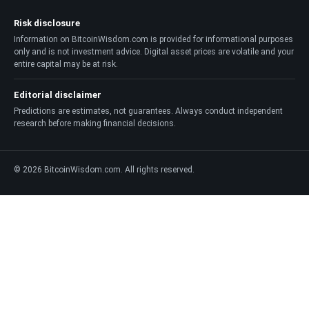
Risk disclosure
Information on BitcoinWisdom.com is provided for informational purposes
only and is not investment advice. Digital asset prices are volatile and your
entire capital may be at risk.
Editorial disclaimer
Predictions are estimates, not guarantees. Always conduct independent
research before making financial decisions.
© 2026 BitcoinWisdom.com. All rights reserved.