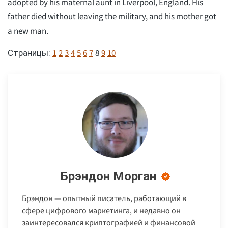
adopted by his maternal aunt in Liverpool, England. His
father died without leaving the military, and his mother got
a new man.
1
2
3
4
5
6
7
8
9
10
Страницы:
Брэндон Морган
Брэндон — опытный писатель, работающий в
сфере цифрового маркетинга, и недавно он
заинтересовался криптографией и финансовой