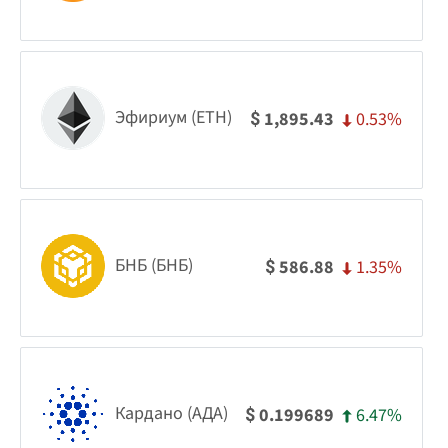
Эфириум (ETH)
0.53%
1,895.43
$
БНБ (БНБ)
1.35%
586.88
$
Кардано (АДА)
6.47%
0.199689
$