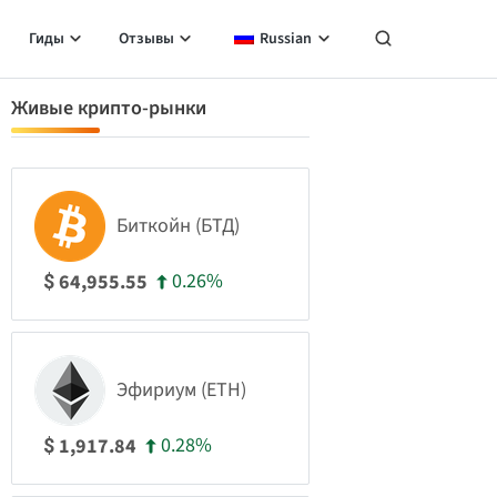
Гиды
Отзывы
Russian
Живые крипто-рынки
Биткойн (БТД)
0.26%
64,955.55
$
Эфириум (ETH)
0.28%
1,917.84
$