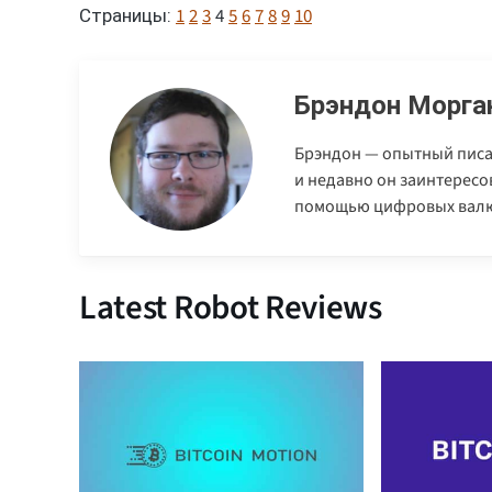
1
2
3
4
5
6
7
8
9
10
Страницы:
Брэндон Морга
Брэндон — опытный писа
и недавно он заинтерес
помощью цифровых валю
Latest Robot Reviews