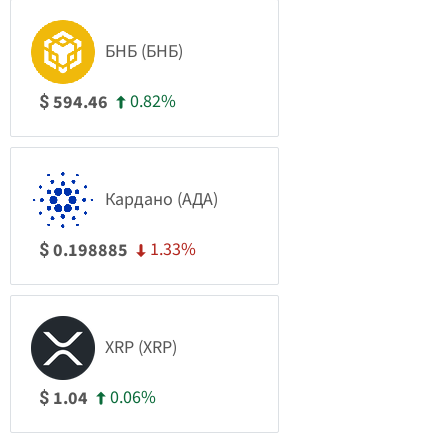
БНБ (БНБ)
0.82%
594.46
$
Кардано (АДА)
1.33%
0.198885
$
XRP (XRP)
0.06%
1.04
$