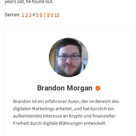
years old, he found out.
1
2
3
4
5
6
7
8
9
10
Seiten:
Brandon Morgan
Brandon ist ein erfahrener Autor, der im Bereich des
digitalen Marketings arbeitet, und hat kürzlich ein
aufkeimendes Interesse an Krypto und finanzieller
Freiheit durch digitale Währungen entwickelt.