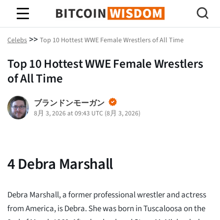
ビットコインの知恵
>>
Celebs
Top 10 Hottest WWE Female Wrestlers of All Time
Top 10 Hottest WWE Female Wrestlers
of All Time
ブランドンモーガン
8月 3, 2026 at 09:43 UTC
(
8月 3, 2026
)
4
Debra Marshall
Debra Marshall, a former professional wrestler and actress
from America, is Debra. She was born in Tuscaloosa on the