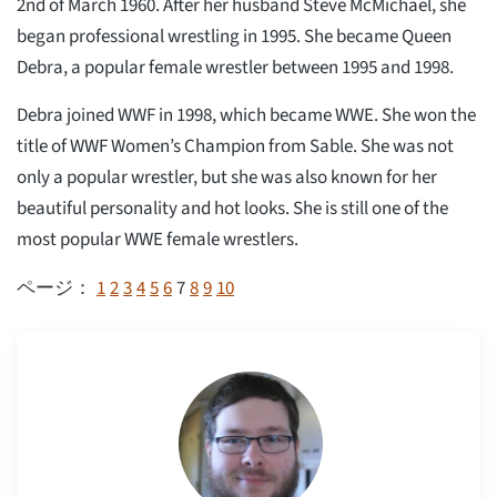
2nd of March 1960. After her husband Steve McMichael, she
began professional wrestling in 1995. She became Queen
Debra, a popular female wrestler between 1995 and 1998.
Debra joined WWF in 1998, which became WWE. She won the
title of WWF Women’s Champion from Sable. She was not
only a popular wrestler, but she was also known for her
beautiful personality and hot looks. She is still one of the
most popular WWE female wrestlers.
1
2
3
4
5
6
7
8
9
10
ページ：