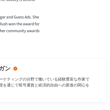
iger and Guess Ads. She
, Rush won the award for
other community awards
ガン
ーケティングの分野で働いている経験豊富な作家で
貨を通じて暗号通貨と経済的自由への新進の関心を