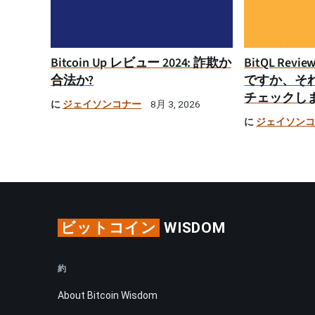
Bitcoin Up レビュー 2024: 詐欺か
BitQL Rev
合法か?
ですか、そ
チェックし
に
ジェイソンコナー
8月 3, 2026
に
ジェイソン
ビットコイン
WISDOM
約
About Bitcoin Wisdom