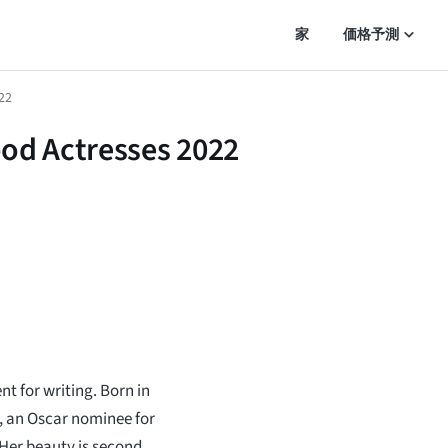
家
価格予測
22
ood Actresses 2022
ent for writing. Born in
h, an Oscar nominee for
 Her beauty is second