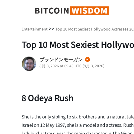
ビットコインの知恵
>>
Entertainment
Top 10 Most Sexiest Hollywood Actresses 20
Top 10 Most Sexiest Hollyw
ブランドンモーガン
8月 3, 2026 at 09:43 UTC
(
8月 3, 2026
)
8
Odeya Rush
She is the only sibling to six brothers and a natural tal
Israel on 12 May 1997, she is a model and actress. Rus
ladybird actress, was the main character in The Giver.