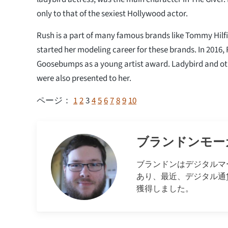
only to that of the sexiest Hollywood actor.
Rush is a part of many famous brands like Tommy Hilf
started her modeling career for these brands. In 2016
Goosebumps as a young artist award. Ladybird and 
were also presented to her.
1
2
3
4
5
6
7
8
9
10
ページ：
ブランドンモー
ブランドンはデジタルマ
あり、最近、デジタル通
獲得しました。