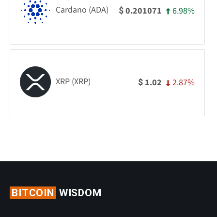
Cardano (ADA)
6.98%
0.201071
$
XRP (XRP)
2.87%
1.02
$
BITCOIN
WISDOM