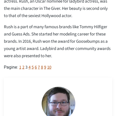
actress. Rush, an Oscar nominee for ladybird actress, was
the main character in The Giver. Her beauty is second only
to that of the sexiest Hollywood actor.
Rush is a part of many famous brands like Tommy Hilfiger
and Guess Ads. She started her modeling career for these
brands. In 2016, Rush won the award for Goosebumps as a
young artist award. Ladybird and other community awards
were also presented to her.
1
2
3
4
5
6
7
8
9
10
Pagine: