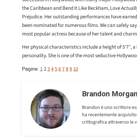
the Caribbean and Bend It Like Beckham, Love Actuall
Prejudice. Her outstanding performances have earne
been nominated for numerous films. We can safely say 
most popular actress because of her talent and charm
Her physical characteristics include a height of 5’7″, a
personality. She is one of the most seductive Hollywoo
1
2
3
4
5
6
7
8
9
10
Pagine:
Brandon Morga
Brandon è uno scrittore esp
ha recentemente acquisito u
crittografica attraverso le v