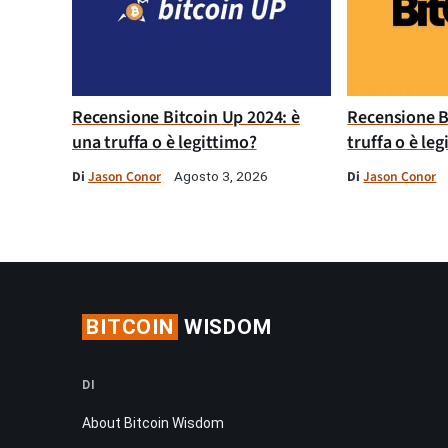
Recensione Bitcoin Up 2024: è
Recensione B
una truffa o è legittimo?
truffa o è le
Di
Jason Conor
Di
Jason Conor
Agosto 3, 2026
BITCOIN
WISDOM
DI
About Bitcoin Wisdom