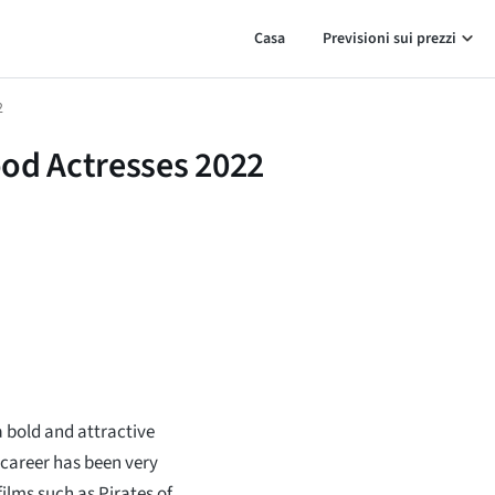
Casa
Previsioni sui prezzi
2
ood Actresses 2022
a bold and attractive
 career has been very
lms such as Pirates of