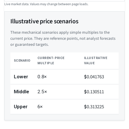
Live market data. Values may change between page loads.
Illustrative price scenarios
These mechanical scenarios apply simple multiples to the
current price. They are reference points, not analyst forecasts
or guaranteed targets.
CURRENT-PRICE
ILLUSTRATIVE
SCENARIO
MULTIPLE
VALUE
$
0.041763
Lower
0.8×
$
0.130511
Middle
2.5×
$
0.313225
Upper
6×