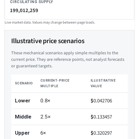
CIRCULATING SUPPLY
199,012,259
Live market data. Values may change between page loads.
Illustrative price scenarios
These mechanical scenarios apply simple multiples to the
current price. They are reference points, not analyst forecasts
or guaranteed targets.
CURRENT-PRICE
ILLUSTRATIVE
SCENARIO
MULTIPLE
VALUE
$
0.042706
Lower
0.8×
$
0.133457
Middle
2.5×
$
0.320297
Upper
6×