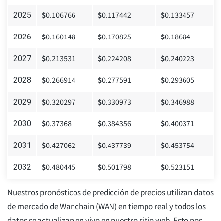
$
0.106766
$
0.117442
$
0.133457
2025
$
0.160148
$
0.170825
$
0.18684
2026
$
0.213531
$
0.224208
$
0.240223
2027
$
0.266914
$
0.277591
$
0.293605
2028
$
0.320297
$
0.330973
$
0.346988
2029
$
0.37368
$
0.384356
$
0.400371
2030
$
0.427062
$
0.437739
$
0.453754
2031
$
0.480445
$
0.501798
$
0.523151
2032
Nuestros pronósticos de predicción de precios utilizan datos
de mercado de Wanchain (WAN) en tiempo real y todos los
datos se actualizan en vivo en nuestro sitio web. Esto nos