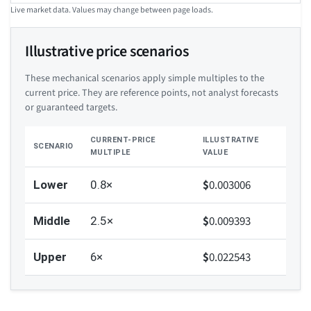
Live market data. Values may change between page loads.
Illustrative price scenarios
These mechanical scenarios apply simple multiples to the
current price. They are reference points, not analyst forecasts
or guaranteed targets.
CURRENT-PRICE
ILLUSTRATIVE
SCENARIO
MULTIPLE
VALUE
$
0.003006
Lower
0.8×
$
0.009393
Middle
2.5×
$
0.022543
Upper
6×