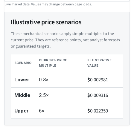
Live market data. Values may change between page loads.
Illustrative price scenarios
These mechanical scenarios apply simple multiples to the
current price. They are reference points, not analyst forecasts
or guaranteed targets.
CURRENT-PRICE
ILLUSTRATIVE
SCENARIO
MULTIPLE
VALUE
$
0.002981
Lower
0.8×
$
0.009316
Middle
2.5×
$
0.022359
Upper
6×