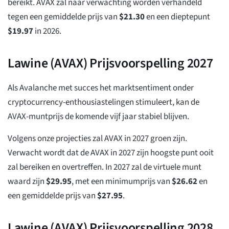
bereikt. AVAX zal naar verwachting worden verhandeld
tegen een gemiddelde prijs van
$
21.30
en een dieptepunt
$
19.97
in 2026.
Lawine (AVAX) Prijsvoorspelling 2027
Als Avalanche met succes het marktsentiment onder
cryptocurrency-enthousiastelingen stimuleert, kan de
AVAX-muntprijs de komende vijf jaar stabiel blijven.
Volgens onze projecties zal AVAX in 2027 groen zijn.
Verwacht wordt dat de AVAX in 2027 zijn hoogste punt ooit
zal bereiken en overtreffen. In 2027 zal de virtuele munt
waard zijn
$
29.95
, met een minimumprijs van
$
26.62
en
een gemiddelde prijs van
$
27.95
.
Lawine (AVAX) Prijsvoorspelling 2028