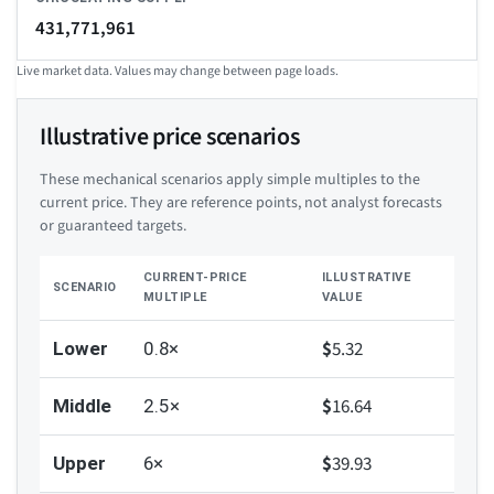
431,771,961
Live market data. Values may change between page loads.
Illustrative price scenarios
These mechanical scenarios apply simple multiples to the
current price. They are reference points, not analyst forecasts
or guaranteed targets.
CURRENT-PRICE
ILLUSTRATIVE
SCENARIO
MULTIPLE
VALUE
$
5.32
Lower
0.8×
$
16.64
Middle
2.5×
$
39.93
Upper
6×