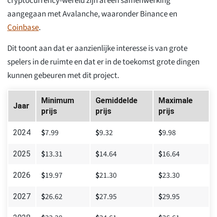
cryptocurrency-wereld zijn al een samenwerking
aangegaan met Avalanche, waaronder Binance en
Coinbase
.
Dit toont aan dat er aanzienlijke interesse is van grote
spelers in de ruimte en dat er in de toekomst grote dingen
kunnen gebeuren met dit project.
Minimum
Gemiddelde
Maximale
Jaar
prijs
prijs
prijs
$
7.99
$
9.32
$
9.98
2024
$
13.31
$
14.64
$
16.64
2025
$
19.97
$
21.30
$
23.30
2026
$
26.62
$
27.95
$
29.95
2027