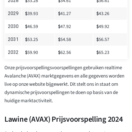
$
33.28
$
34.61
$
36.61
2028
$
39.93
$
41.27
$
43.26
2029
$
46.59
$
47.92
$
49.92
2030
$
53.25
$
54.58
$
56.57
2031
$
59.90
$
62.56
$
65.23
2032
Onze prijsvoorspellingsvoorspellingen gebruiken realtime
Avalanche (AVAX) marktgegevens en alle gegevens worden
live op onze website bijgewerkt. Dit stelt ons in staat om
dynamische prijsvoorspellingen te doen op basis van de
huidige marktactiviteit.
Lawine (AVAX) Prijsvoorspelling 2024