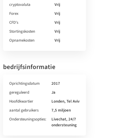
cryptovaluta
Vrij
Forex
Vrij
CFD's
Vrij
Stortingskosten
Vrij
Opnamekosten
Vrij
bedrijfsinformatie
Oprichtingsdatum
2017
gereguleerd
Ja
Hoofdkwartier
Londen, Tel Aviv
aantal gebruikers
7,5 miljoen
Ondersteuningsopties:
Livechat, 24/7
ondersteuning