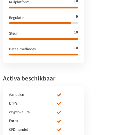
10
Ruilplatform
9
Regulatie
10
Steun
10
Betaalmethodes
Activa beschikbaar
Aandelen
ETF's
cryptovaluta
Forex
CFD-handel