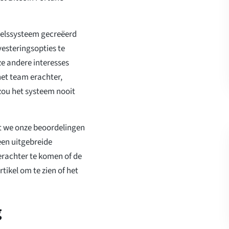
delssysteem gecreëerd
vesteringsopties te
ze andere interesses
het team erachter,
ou het systeem nooit
t we onze beoordelingen
een uitgebreide
rachter te komen of de
rtikel om te zien of het
g