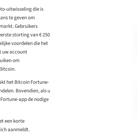
o-uitwisseling die is
kans te geven om
markt. Gebruikers
rste storting van € 250
lijke voordelen die het
et uw account
ruiken om
Bitcoin.
kt het Bitcoin Fortune-
ndelen. Bovendien, als u
n Fortune-app de nodige
t een korte
 zich aanmeldt.