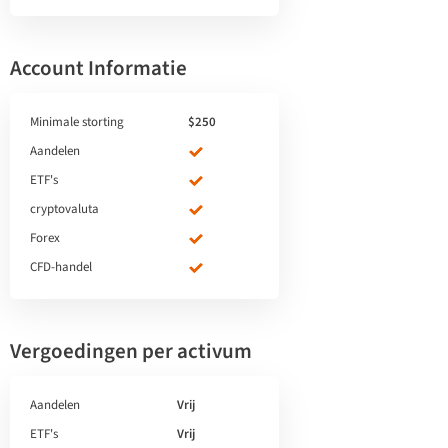
Account Informatie
Minimale storting
$250
Aandelen
ETF's
cryptovaluta
Forex
CFD-handel
Vergoedingen per activum
Aandelen
Vrij
ETF's
Vrij