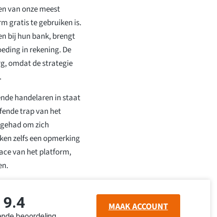
een van onze meest
 gratis te gebruiken is.
 bij hun bank, brengt
eding in rekening. De
rg, omdat de strategie
.
ende handelaren in staat
fende trap van het
t gehad om zich
en zelfs een opmerking
face van het platform,
en.
9.4
MAAK ACCOUNT
ende beoordeling