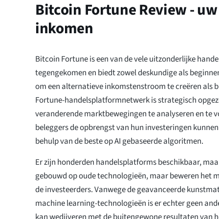
Bitcoin Fortune Review - uw
inkomen
Bitcoin Fortune is een van de vele uitzonderlijke hande
tegengekomen en biedt zowel deskundige als beginne
om een alternatieve inkomstenstroom te creëren als bi
Fortune-handelsplatformnetwerk is strategisch opgez
veranderende marktbewegingen te analyseren en te voo
beleggers de opbrengst van hun investeringen kunne
behulp van de beste op AI gebaseerde algoritmen.
Er zijn honderden handelsplatforms beschikbaar, maar
gebouwd op oude technologieën, maar beweren het mee
de investeerders. Vanwege de geavanceerde kunstmatig
machine learning-technologieën is er echter geen and
kan wedijveren met de buitengewone resultaten van he