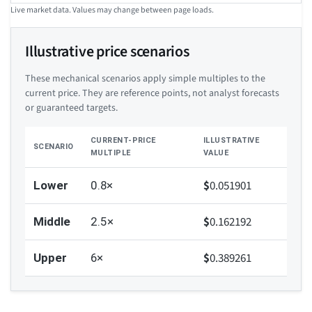
Live market data. Values may change between page loads.
Illustrative price scenarios
These mechanical scenarios apply simple multiples to the
current price. They are reference points, not analyst forecasts
or guaranteed targets.
CURRENT-PRICE
ILLUSTRATIVE
SCENARIO
MULTIPLE
VALUE
$
0.051901
Lower
0.8×
$
0.162192
Middle
2.5×
$
0.389261
Upper
6×