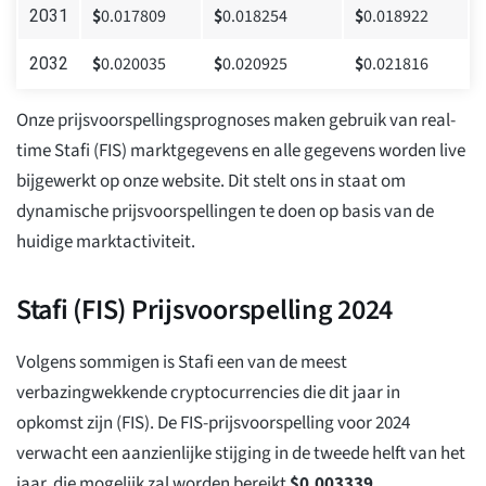
$
0.017809
$
0.018254
$
0.018922
2031
$
0.020035
$
0.020925
$
0.021816
2032
Onze prijsvoorspellingsprognoses maken gebruik van real-
time Stafi (FIS) marktgegevens en alle gegevens worden live
bijgewerkt op onze website. Dit stelt ons in staat om
dynamische prijsvoorspellingen te doen op basis van de
huidige marktactiviteit.
Stafi (FIS) Prijsvoorspelling 2024
Volgens sommigen is Stafi een van de meest
verbazingwekkende cryptocurrencies die dit jaar in
opkomst zijn (FIS). De FIS-prijsvoorspelling voor 2024
verwacht een aanzienlijke stijging in de tweede helft van het
jaar, die mogelijk zal worden bereikt
$
0.003339
.