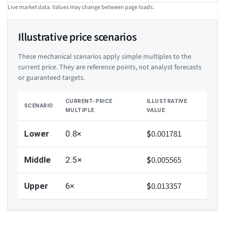
Live market data. Values may change between page loads.
Illustrative price scenarios
These mechanical scenarios apply simple multiples to the
current price. They are reference points, not analyst forecasts
or guaranteed targets.
CURRENT-PRICE
ILLUSTRATIVE
SCENARIO
MULTIPLE
VALUE
$
0.001781
Lower
0.8×
$
0.005565
Middle
2.5×
$
0.013357
Upper
6×